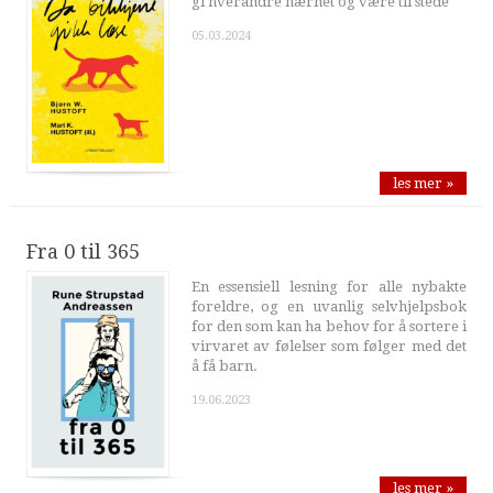
gi hverandre nærhet og være til stede
05.03.2024
les mer »
Fra 0 til 365
En essensiell lesning for alle nybakte
foreldre, og en uvanlig selvhjelpsbok
for den som kan ha behov for å sortere i
virvaret av følelser som følger med det
å få barn.
19.06.2023
les mer »