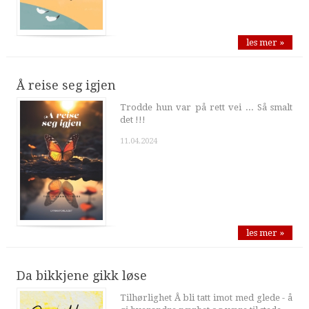
les mer »
Å reise seg igjen
Trodde hun var på rett vei ... Så smalt
det !!!
11.04.2024
les mer »
Da bikkjene gikk løse
Tilhørlighet Å bli tatt imot med glede - å