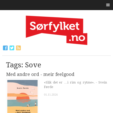
Tags: Sove
Med andre ord - meir feelgood
«Slik det er …i rim og rytme». - Svein
Førde
01.11.2024