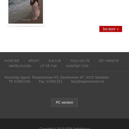
les mer »
NYHETER
SPORT
KULTUR
FOLK OG FE
DET HENDTE
MATBLOGGEN
UT PÅ TUR
KONTAKT OSS
Ansvarlig utgiver: Regionaviser AS, Gamleveien 87, 4315 Sandnes
Tlf. 51961240
Fax. 51961251
tips@regionaviser.no
PC version
Copyright © 2013-2026 Sørfylket.no