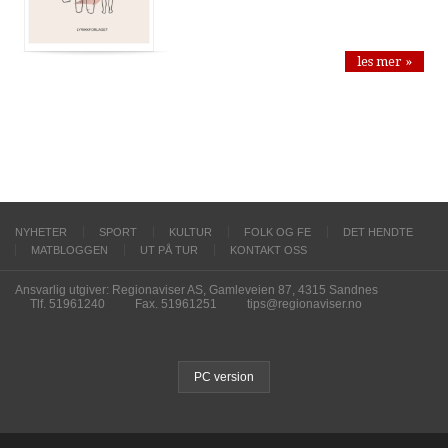
les mer »
NYHETER
SPORT
KULTUR
FOLK OG FE
DET HENDTE
MATBLOGGEN
UT PÅ TUR
KONTAKT OSS
Ansvarlig utgiver: Regionaviser AS, Gamleveien 87, 4315 Sandnes
Tlf. 51961240
Fax. 51961251
tips@regionaviser.no
PC version