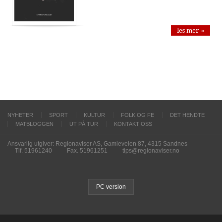
les mer »
NYHETER
SPORT
KULTUR
FOLK OG FE
DET HENDTE
MATBLOGGEN
UT PÅ TUR
KONTAKT OSS
Ansvarlig utgiver: Regionaviser AS, Gamleveien 87, 4315 Sandnes
Tlf. 51961240
Fax. 51961251
tips@regionaviser.no
PC version