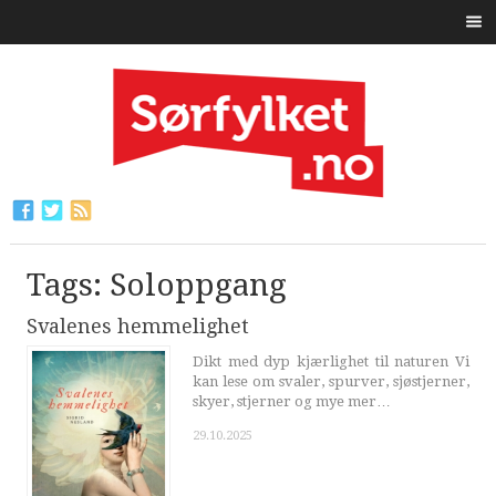
Tags: Soloppgang
Svalenes hemmelighet
Dikt med dyp kjærlighet til naturen Vi
kan lese om svaler, spurver, sjøstjerner,
skyer, stjerner og mye mer…
29.10.2025