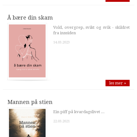
Å bære din skam
Vold, overgrep, svikt og svik - skildret
fra innsiden
14.03.2023
les mer »
Mannen på stien
Ein piff på kvardagslivet ...
22.03.2021