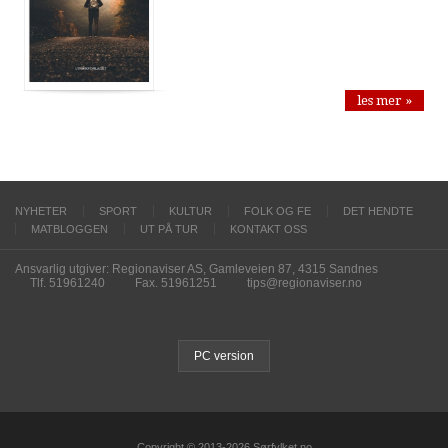
les mer »
NYHETER
SPORT
KULTUR
FOLK OG FE
DET HENDTE
MATBLOGGEN
UT PÅ TUR
KONTAKT OSS
Ansvarlig utgiver: Regionaviser AS, Gamleveien 87, 4315 Sandnes
Tlf. 51961240
Fax. 51961251
tips@regionaviser.no
PC version
Copyright © 2013-2026 Sørfylket.no