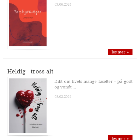
03.06.2024
les mer »
Heldig - tross alt
Dikt om livets mange fasetter - på godt
og vondt ...
08.02.2024
les mer »