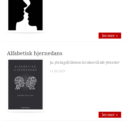
les mer »
Alfabetisk hjernedans
ja, ytringsfriheten brukes til sitt ytterste!
11.09.2023
les mer »