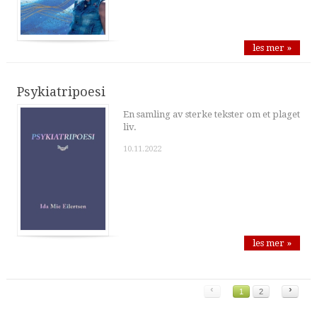
les mer »
Psykiatripoesi
En samling av sterke tekster om et plaget
liv.
10.11.2022
les mer »
‹
›
1
2