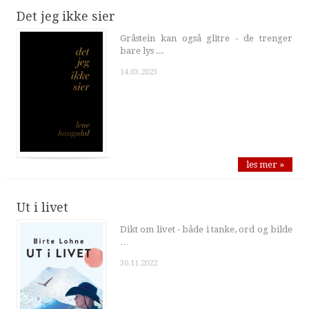
Det jeg ikke sier
Gråstein kan også glitre - de trenger
bare lys ...
14.03.2023
les mer »
Ut i livet
Dikt om livet - både i tanke, ord og bilde
…
30.11.2022