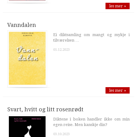
les mer »
Vanndalen
Ei diktsamling om mangt og mykje i
tilværelsen …
01.12.2023
les mer »
Svart, hvitt og litt rosenrødt
Diktene i boken handler ikke om min
egen reise. Men kanskje din?
03.10.2023