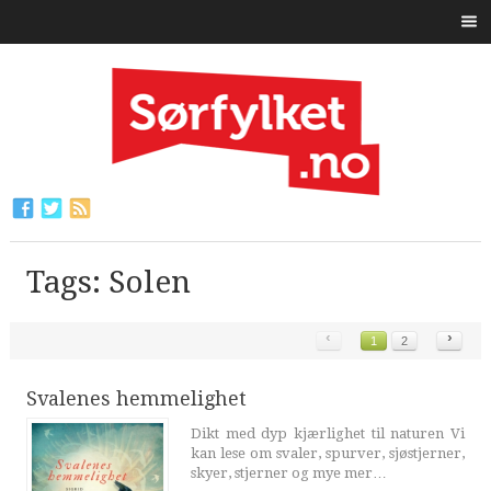
Tags: Solen
‹
›
1
2
Svalenes hemmelighet
Dikt med dyp kjærlighet til naturen Vi
kan lese om svaler, spurver, sjøstjerner,
skyer, stjerner og mye mer…