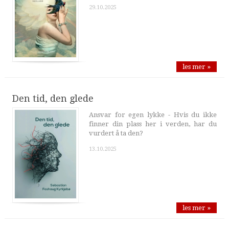
29.10.2025
les mer »
Den tid, den glede
Ansvar for egen lykke - Hvis du ikke
finner din plass her i verden, har du
vurdert å ta den?
13.10.2025
les mer »