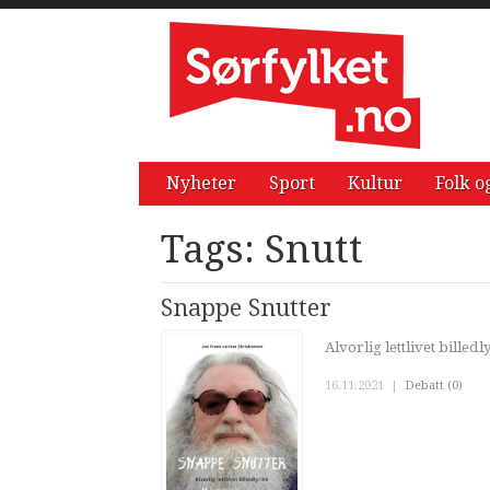
Nyheter
Sport
Kultur
Folk o
Tags: Snutt
Snappe Snutter
Alvorlig lettlivet billedl
16.11.2021
|
Debatt (0)