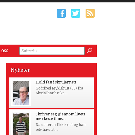
 oss
Nyheter
Hold fast i skrujernet!
Godtfred Myklebust (68) fra
Aksdal har brukt ...
Skriver seg gjennom livets
mørkeste time...
Da datteren fikk kreft og han
selv havnet ...