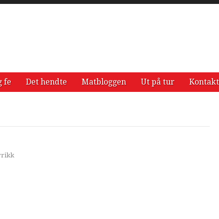
g fe
Det hendte
Matbloggen
Ut på tur
Kontakt
yrikk