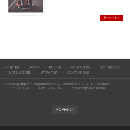
les mer »
NYHETER
SPORT
KULTUR
FOLK OG FE
DET HENDTE
MATBLOGGEN
UT PÅ TUR
KONTAKT OSS
Ansvarlig utgiver: Regionaviser AS, Gamleveien 87, 4315 Sandnes
Tlf. 51961240
Fax. 51961251
tips@regionaviser.no
PC version