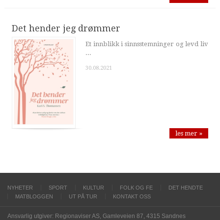
Det hender jeg drømmer
Et innblikk i sinnsstemninger og levd liv
...
30.08.2021
les mer »
NYHETER
SPORT
KULTUR
FOLK OG FE
DET HENDTE
MATBLOGGEN
UT PÅ TUR
KONTAKT OSS
Ansvarlig utgiver: Regionaviser AS, Gamleveien 87, 4315 Sandnes