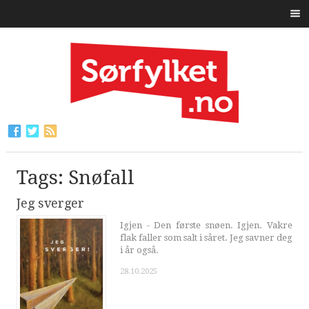
Tags: Snøfall
Jeg sverger
Igjen - Den første snøen. Igjen. Vakre
flak faller som salt i såret. Jeg savner deg
i år også.
28.10.2025