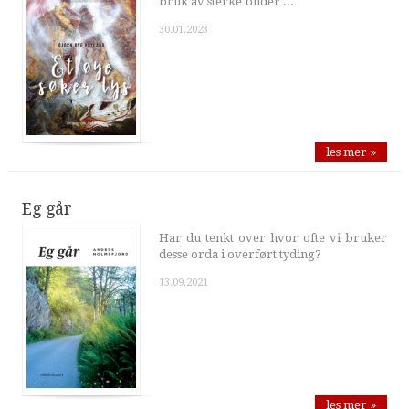
bruk av sterke bilder ...
30.01.2023
les mer »
Eg går
Har du tenkt over hvor ofte vi bruker
desse orda i overført tyding?
13.09.2021
les mer »