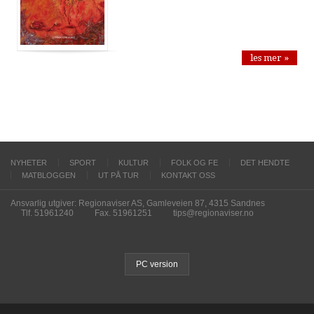
les mer »
NYHETER
SPORT
KULTUR
FOLK OG FE
DET HENDTE
MATBLOGGEN
UT PÅ TUR
KONTAKT OSS
Ansvarlig utgiver: Regionaviser AS, Gamleveien 87, 4315 Sandnes
Tlf. 51961240
Fax. 51961251
tips@regionaviser.no
PC version