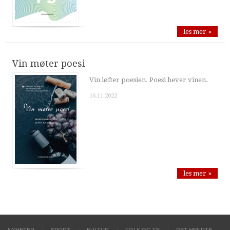
les mer »
Vin møter poesi
Vin løfter poesien. Poesi hever vinen.
16.11.2022
les mer »