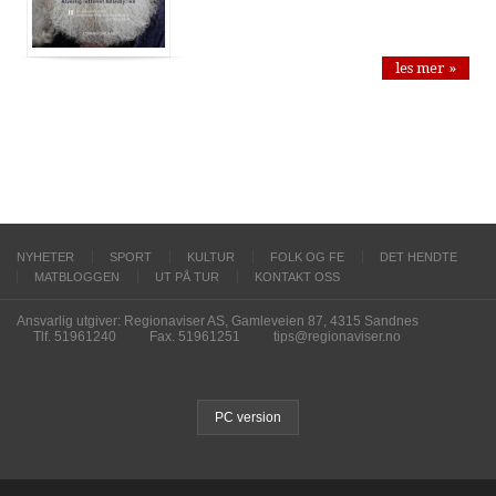
les mer »
NYHETER
SPORT
KULTUR
FOLK OG FE
DET HENDTE
MATBLOGGEN
UT PÅ TUR
KONTAKT OSS
Ansvarlig utgiver: Regionaviser AS, Gamleveien 87, 4315 Sandnes
Tlf. 51961240
Fax. 51961251
tips@regionaviser.no
PC version