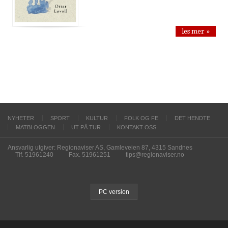
les mer »
NYHETER
SPORT
KULTUR
FOLK OG FE
DET HENDTE
MATBLOGGEN
UT PÅ TUR
KONTAKT OSS
Ansvarlig utgiver: Regionaviser AS, Gamleveien 87, 4315 Sandnes
Tlf. 51961240
Fax. 51961251
tips@regionaviser.no
PC version