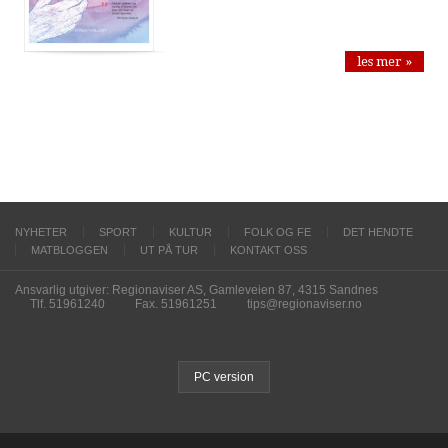
les mer »
NYHETER
SPORT
KULTUR
FOLK OG FE
DET HENDTE
MATBLOGGEN
UT PÅ TUR
KONTAKT OSS
Ansvarlig utgiver: Regionaviser AS, Gamleveien 87, 4315 Sandnes
Tlf. 51961240
Fax. 51961251
tips@regionaviser.no
PC version