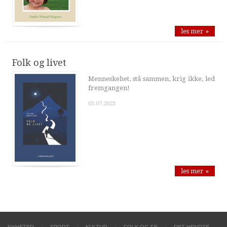
les mer »
Folk og livet
Menneskehet, stå sammen, krig ikke, led
fremgangen!
03.07.2023
les mer »