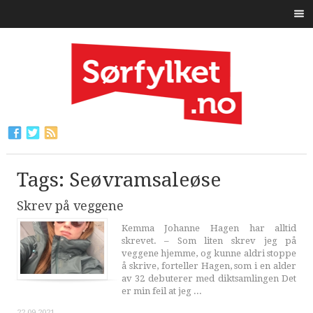
Tags: Seøvramsaleøse
Skrev på veggene
Kemma Johanne Hagen har alltid
skrevet. – Som liten skrev jeg på
veggene hjemme, og kunne aldri stoppe
å skrive, forteller Hagen, som i en alder
av 32 debuterer med diktsamlingen Det
er min feil at jeg ...
22.09.2021