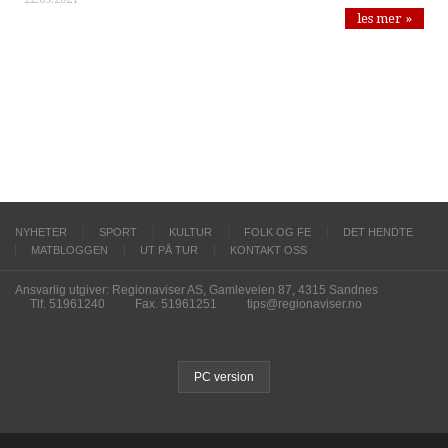
les mer »
NYHETER
SPORT
KULTUR
FOLK OG FE
DET HENDTE
MATBLOGGEN
UT PÅ TUR
KONTAKT OSS
Ansvarlig utgiver: Regionaviser AS, Gamleveien 87, 4315 Sandnes
Tlf. 51961240
Fax. 51961251
tips@regionaviser.no
PC version