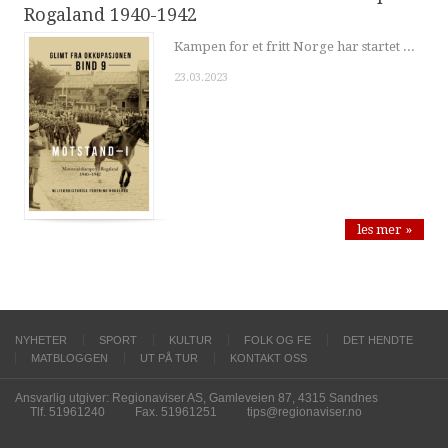
Rogaland 1940-1942
Kampen for et fritt Norge har startet ...
23.03.2023
les mer »
NYHETER
SPORT
KULTUR
FOLK OG FE
DET HENDTE
MATBLOGGEN
UT PÅ TUR
KONTAKT OSS
Ansvarlig utgiver: Regionaviser AS, Gamleveien 87, 4315 Sandnes
Tlf. 51961240
Fax. 51961251
tips@regionaviser.no