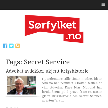
Tags: Secret Service
Advokat avdekker ukjent krigshistorie
I pandemiens stille timer modnet ideen
som nå har resultert i boken Natten er
vår. Advokat Kåre Idar Moljord har
brukt årene på å grave fram en nesten
glemt krigshistorie om Secret Service-
agenten Jens ...
15.08.2025