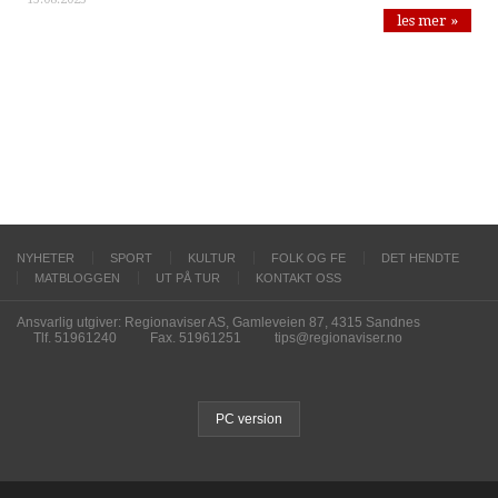
les mer »
NYHETER
SPORT
KULTUR
FOLK OG FE
DET HENDTE
MATBLOGGEN
UT PÅ TUR
KONTAKT OSS
Ansvarlig utgiver: Regionaviser AS, Gamleveien 87, 4315 Sandnes
Tlf. 51961240
Fax. 51961251
tips@regionaviser.no
PC version