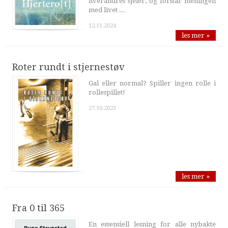
hverandres sjeler, og forstår meningen
med livet ...
12.11.2024
les mer »
Roter rundt i stjernestøv
Gal eller normal? Spiller ingen rolle i
rollespillet!
27.10.2023
les mer »
Fra 0 til 365
En essensiell lesning for alle nybakte