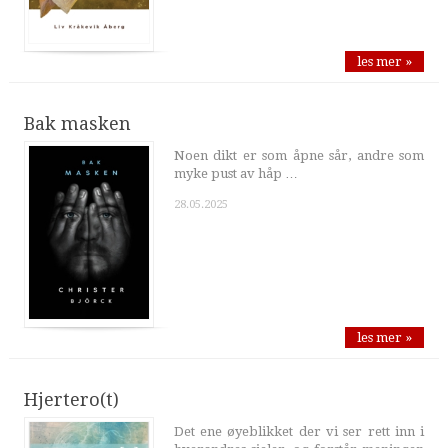
les mer »
Bak masken
Noen dikt er som åpne sår, andre som
myke pust av håp …
28.05.2025
les mer »
Hjertero(t)
Det ene øyeblikket der vi ser rett inn i