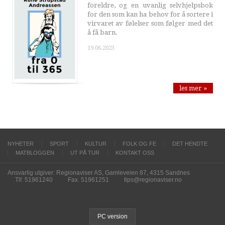
foreldre, og en uvanlig selvhjelpsbok
for den som kan ha behov for å sortere i
virvaret av følelser som følger med det
å få barn.
19.06.2023
les mer »
NYHETER
SPORT
KULTUR
FOLK OG FE
DET HENDTE
MATBLOGGEN
UT PÅ TUR
KONTAKT OSS
Ansvarlig utgiver: Regionaviser AS, Gamleveien 87, 4315 Sandnes
Tlf. 51961240
Fax. 51961251
tips@regionaviser.no
PC version