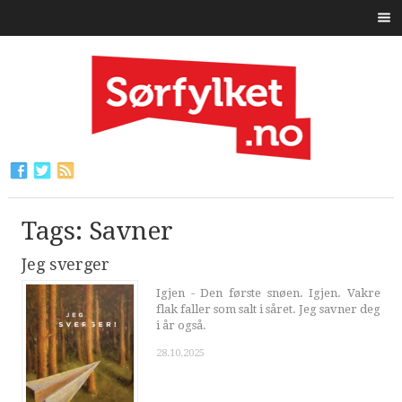
Tags: Savner
Jeg sverger
Igjen - Den første snøen. Igjen. Vakre
flak faller som salt i såret. Jeg savner deg
i år også.
28.10.2025