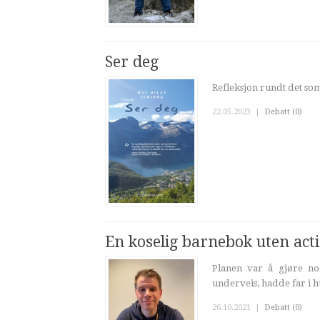
Ser deg
Refleksjon rundt det som
22.05.2023
|
Debatt (0)
En koselig barnebok uten act
Planen var å gjøre no
underveis, hadde far i h
26.10.2021
|
Debatt (0)