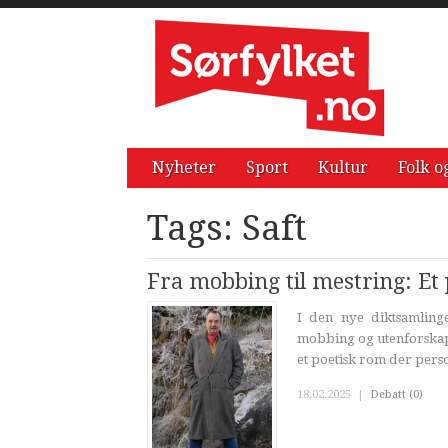
Nyheter
Sport
Kultur
Folk o
Tags: Saft
Fra mobbing til mestring: Et 
I den nye diktsamlin
mobbing og utenforskap 
et poetisk rom der perso
18.02.2025
|
Debatt (0)