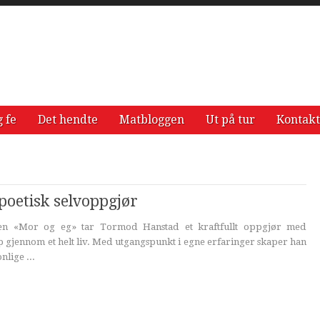
g fe
Det hendte
Matbloggen
Ut på tur
Kontakt
poetisk selvoppgjør
gen «Mor og eg» tar Tormod Hanstad et kraftfullt oppgjør med
gjennom et helt liv. Med utgangspunkt i egne erfaringer skaper han
nlige ...