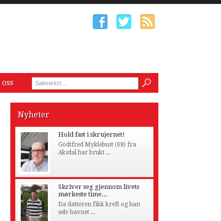
 oss
Nyheter
Hold fast i skrujernet!
Godtfred Myklebust (68) fra
Aksdal har brukt ...
Skriver seg gjennom livets
mørkeste time...
Da datteren fikk kreft og han
selv havnet ...