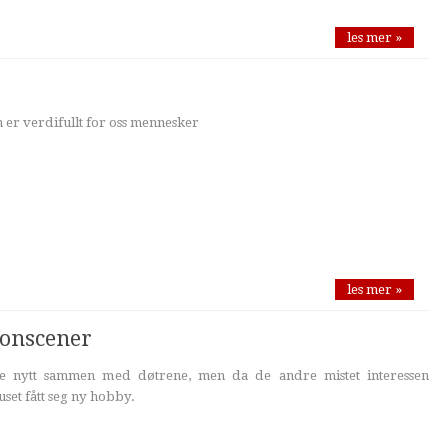
les mer »
 er verdifullt for oss mennesker
les mer »
ionscener
e nytt sammen med døtrene, men da de andre mistet interessen
uset fått seg ny hobby.