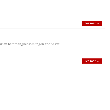
les mer »
ar en hemmelighet som ingen andre vet …
les mer »