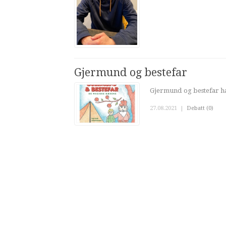
Gjermund og bestefar
Gjermund og bestefar h
27.08.2021
|
Debatt (0)