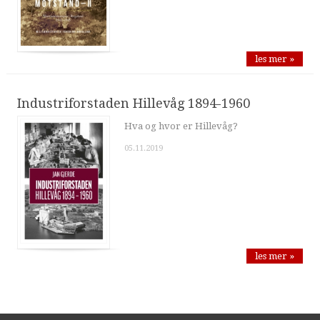
les mer »
Industriforstaden Hillevåg 1894-1960
Hva og hvor er Hillevåg?
05.11.2019
les mer »