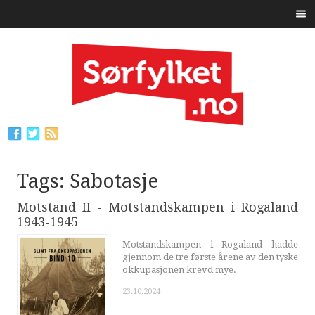
Tags: Sabotasje
Motstand II - Motstandskampen i Rogaland
1943-1945
Motstandskampen i Rogaland hadde
gjennom de tre første årene av den tyske
okkupasjonen krevd mye.
23.10.2024