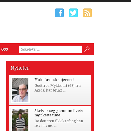
 oss
Nyheter
Hold fast i skrujernet!
Godtfred Myklebust (68) fra
Aksdal har brukt ...
Skriver seg gjennom livets
mørkeste time...
Da datteren fikk kreft og han
selv havnet ...