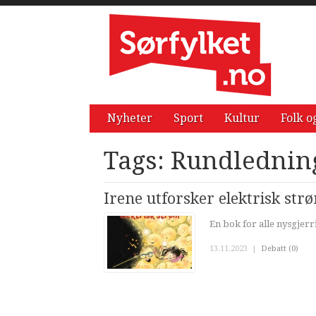
Nyheter
Sport
Kultur
Folk o
Tags: Rundlednin
Irene utforsker elektrisk str
En bok for alle nysgjerri
13.11.2023
|
Debatt (0)