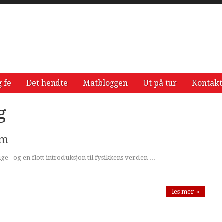
g fe
Det hendte
Matbloggen
Ut på tur
Kontakt
g
øm
ge - og en flott introduksjon til fysikkens verden ...
les mer »