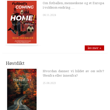
Om fotballen, menneskene og et Europa
i voldsom endring …
08.11.2024
les mer »
Høstdikt
Hvordan danner vi bildet av oss selv?
Utenfra eller innenfra?
25.08.2023