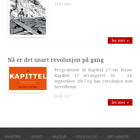
18.07.2019
les mer »
Nå er det snart revolusjon på gang
Programmet til Kapittel 17 tar form!
Kapittel 17 arrangeres 20. - 24.
september 2017 og har revolusjon som
hovedtema.
16.05.2017
les mer »
NYHETER
SPORT
KULTUR
FOLK OG FE
DET HENDTE