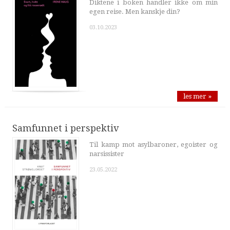
Diktene i boken handler ikke om min
egen reise. Men kanskje din?
03.10.2023
les mer »
Samfunnet i perspektiv
Til kamp mot asylbaroner, egoister og
narsissister
23.05.2022