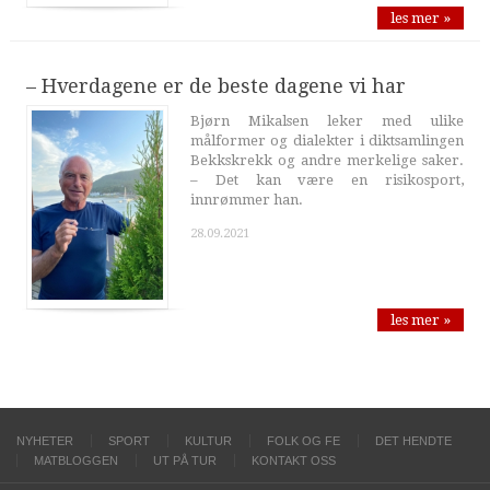
les mer »
– Hverdagene er de beste dagene vi har
Bjørn Mikalsen leker med ulike
målformer og dialekter i diktsamlingen
Bekkskrekk og andre merkelige saker.
– Det kan være en risikosport,
innrømmer han.
28.09.2021
les mer »
NYHETER
SPORT
KULTUR
FOLK OG FE
DET HENDTE
MATBLOGGEN
UT PÅ TUR
KONTAKT OSS