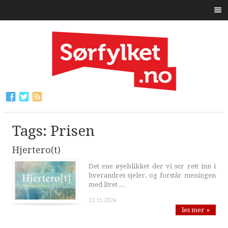
Tags: Prisen
Hjertero(t)
Det ene øyeblikket der vi ser rett inn i
hverandres sjeler, og forstår meningen
med livet ...
12.11.2024
les mer »