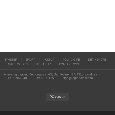
NYHETER
SPORT
KULTUR
FOLK OG FE
DET HENDTE
MATBLOGGEN
UT PÅ TUR
KONTAKT OSS
Ansvarlig utgiver: Regionaviser AS, Gamleveien 87, 4315 Sandnes
Tlf. 51961240
Fax. 51961251
tips@regionaviser.no
PC version