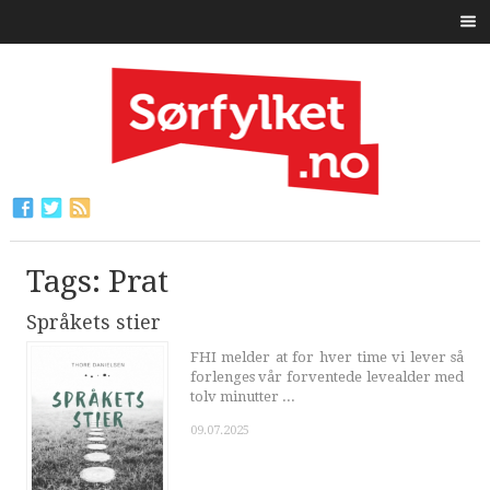
Tags: Prat
Språkets stier
FHI melder at for hver time vi lever så
forlenges vår forventede levealder med
tolv minutter ...
09.07.2025