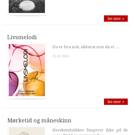
les mer »
Livsmelodi
Du er bra nok, akkurat som du er ...
25.01.2024
les mer »
Mørketid og måneskinn
Hersketeknikker fungerer ikke på de