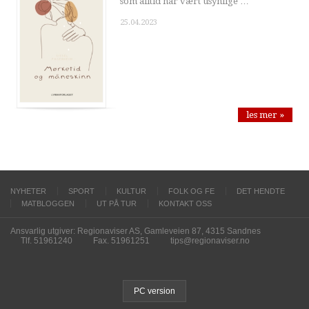
som alltid har vært usynlige …
25.04.2023
les mer »
NYHETER
SPORT
KULTUR
FOLK OG FE
DET HENDTE
MATBLOGGEN
UT PÅ TUR
KONTAKT OSS
Ansvarlig utgiver: Regionaviser AS, Gamleveien 87, 4315 Sandnes
Tlf. 51961240
Fax. 51961251
tips@regionaviser.no
PC version