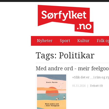
Nyheter
Sport
Kultur
Folk o
Tags: Politikar
Med andre ord - meir feelgo
«Slik det er …i rim og r
01.11.2024
|
Debatt (0)