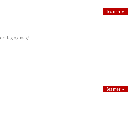
les mer »
for deg og meg!
les mer »