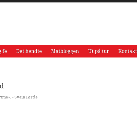
g fe
Det hendte
Matbloggen
Ut på tur
Kontakt
od
ytme». - Svein Førde