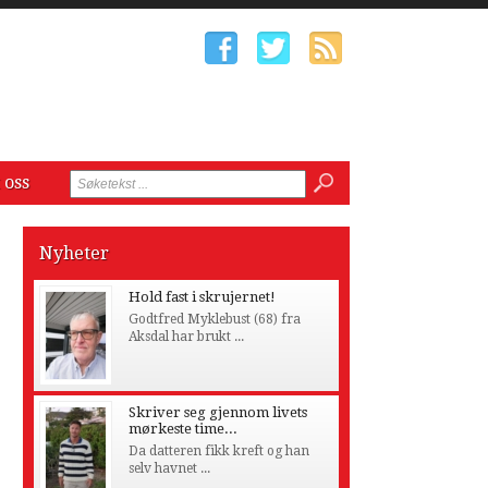
 oss
Nyheter
Hold fast i skrujernet!
Godtfred Myklebust (68) fra
Aksdal har brukt ...
Skriver seg gjennom livets
mørkeste time...
Da datteren fikk kreft og han
selv havnet ...