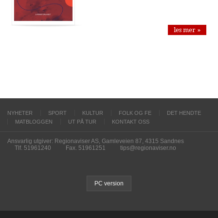
les mer »
NYHETER
SPORT
KULTUR
FOLK OG FE
DET HENDTE
MATBLOGGEN
UT PÅ TUR
KONTAKT OSS
Ansvarlig utgiver: Regionaviser AS, Gamleveien 87, 4315 Sandnes
Tlf. 51961240
Fax. 51961251
tips@regionaviser.no
PC version