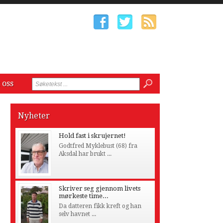
 oss
Nyheter
Hold fast i skrujernet!
Godtfred Myklebust (68) fra
Aksdal har brukt ...
Skriver seg gjennom livets
mørkeste time...
Da datteren fikk kreft og han
selv havnet ...