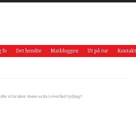
g fe
Det hendte
Matbloggen
Ut på tur
Kontakt
ofte vi bruker desse orda i overført tyding?