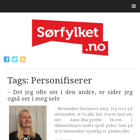
Tags: Personifiserer
– Det jeg ofte ser i den andre, er sider jeg
også ser i meg selv
– Mennesket fascinerer meg. Jeg tror på
mennesket, at vi alle har svaret inni oss,
sier Anne-Margrethe Hovet. I
diktsamlingen Indre speil peker hun på
at vi mennesker egentlig er ganske like.