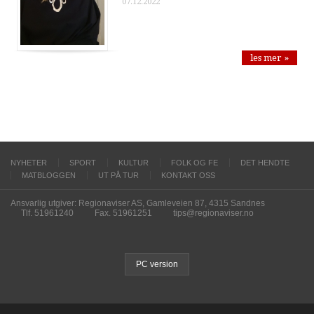
07.12.2022
les mer »
NYHETER
SPORT
KULTUR
FOLK OG FE
DET HENDTE
MATBLOGGEN
UT PÅ TUR
KONTAKT OSS
Ansvarlig utgiver: Regionaviser AS, Gamleveien 87, 4315 Sandnes
Tlf. 51961240
Fax. 51961251
tips@regionaviser.no
PC version