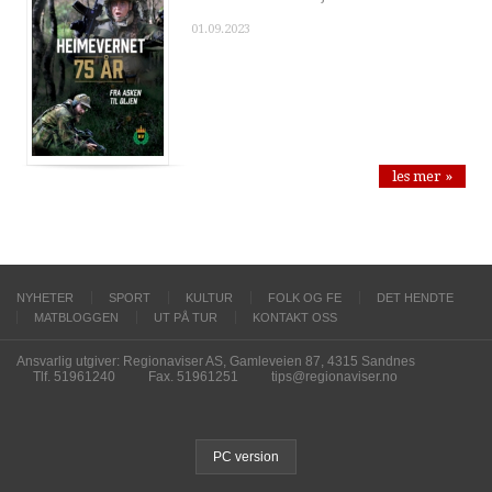
01.09.2023
les mer »
NYHETER
SPORT
KULTUR
FOLK OG FE
DET HENDTE
MATBLOGGEN
UT PÅ TUR
KONTAKT OSS
Ansvarlig utgiver: Regionaviser AS, Gamleveien 87, 4315 Sandnes
Tlf. 51961240
Fax. 51961251
tips@regionaviser.no
PC version