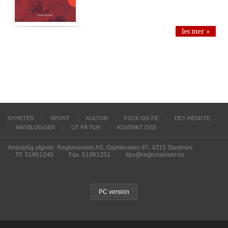
les mer »
NYHETER
SPORT
KULTUR
FOLK OG FE
DET HENDTE
MATBLOGGEN
UT PÅ TUR
KONTAKT OSS
Ansvarlig utgiver: Regionaviser AS, Gamleveien 87, 4315 Sandnes
Tlf. 51961240
Fax. 51961251
tips@regionaviser.no
PC version