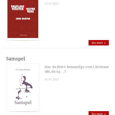
27.07.2022
les mer »
Samspel
Har du fleire hemmelige rom i livshuset
ditt, du óg …?
01.07.2022
les mer »