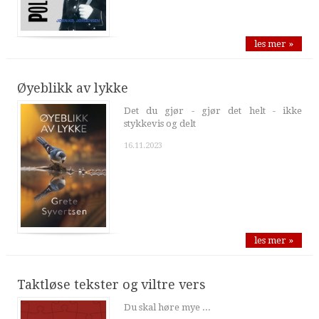
les mer »
Øyeblikk av lykke
Det du gjør - gjør det helt - ikke
stykkevis og delt
16.11.2023
les mer »
Taktløse tekster og viltre vers
Du skal høre mye ...