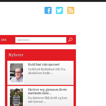
 oss
Nyheter
Hold fast i skrujernet!
Godtfred Myklebust (68) fra
Aksdal har brukt ...
Skriver seg gjennom livets
mørkeste time...
Da datteren fikk kreft og han
selv havnet ...