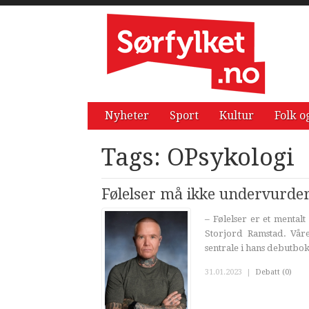
Nyheter
Sport
Kultur
Folk o
Tags: OPsykologi
Følelser må ikke undervurde
– Følelser er et mental
Storjord Ramstad. Våre
sentrale i hans debutbok,
31.01.2023
|
Debatt (0)