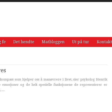
g fe
Det hendte
Matbloggen
Ut på tur
Kontakt
res
t kompass som hjelper oss å manøvrere i livet, sier psykolog Henrik
 emosjoner og de helt spesielle funksjonene de representerer er
 ...