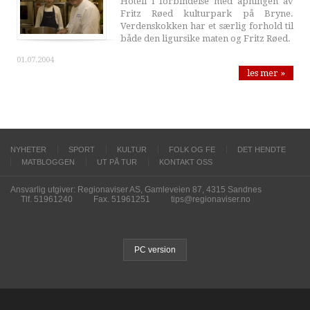
Hotell i forbindelse med åpningen av
Fritz Røed kulturpark på Bryne.
Verdenskokken har et særlig forhold til
både den ligursike maten og Fritz Røed.
01.07.2004
les mer »
NYHETER
SPORT
KULTUR
FOLK OG FE
DET HENDTE
MATBLOGGEN
UT PÅ TUR
KONTAKT OSS
Ansvarlig utgiver: Regionaviser AS, Gamleveien 87, 4315 Sandnes
Tlf. 51961240
Fax. 51961251
tips@regionaviser.no
PC version