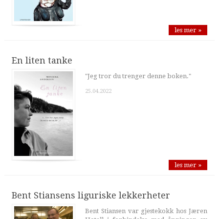
les mer »
En liten tanke
"Jeg tror du trenger denne boken."
25.04.2022
les mer »
Bent Stiansens liguriske lekkerheter
Bent Stiansen var gjestekokk hos Jæren