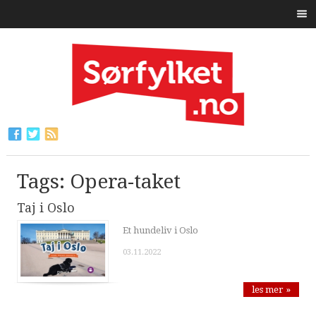
Tags: Opera-taket
Taj i Oslo
Et hundeliv i Oslo
03.11.2022
les mer »