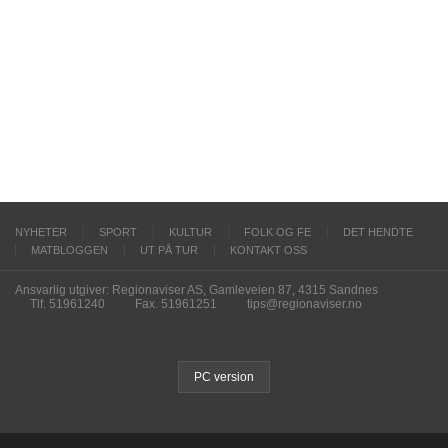
NYHETER
SPORT
KULTUR
FOLK OG FE
DET HENDTE
MATBLOGGEN
UT PÅ TUR
KONTAKT OSS
Ansvarlig utgiver: Regionaviser AS, Gamleveien 87, 4315 Sandnes
Tlf. 51961240
Fax. 51961251
tips@regionaviser.no
PC version