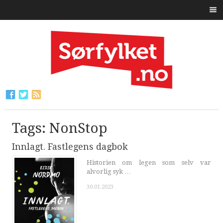
Tags: NonStop
Innlagt. Fastlegens dagbok
Historien om legen som selv var
alvorlig syk …
30.01.2023