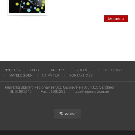
les mer »
NYHETER
SPORT
KULTUR
FOLK OG FE
DET HENDTE
MATBLOGGEN
UT PÅ TUR
KONTAKT OSS
Ansvarlig utgiver: Regionaviser AS, Gamleveien 87, 4315 Sandnes
Tlf. 51961240
Fax. 51961251
tips@regionaviser.no
PC version