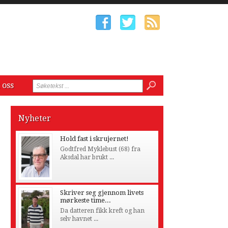
 oss
Nyheter
Hold fast i skrujernet!
Godtfred Myklebust (68) fra
Aksdal har brukt ...
Skriver seg gjennom livets
mørkeste time...
Da datteren fikk kreft og han
selv havnet ...