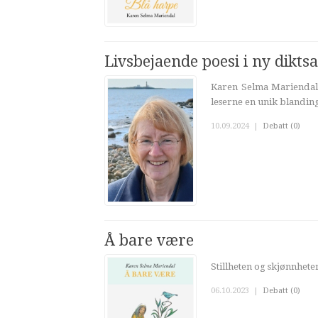
Livsbejaende poesi i ny dikts
Karen Selma Mariendal 
leserne en unik blanding
10.09.2024
|
Debatt (0)
Å bare være
Stillheten og skjønnheten
06.10.2023
|
Debatt (0)