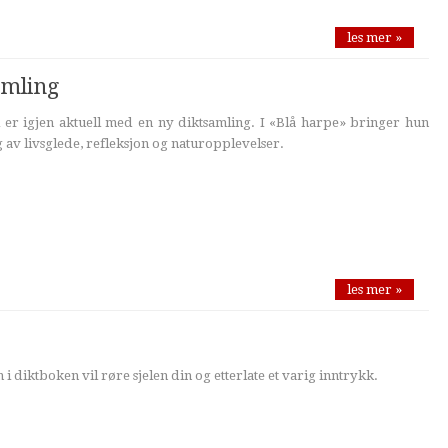
les mer »
amling
er igjen aktuell med en ny diktsamling. I «Blå harpe» bringer hun
 av livsglede, refleksjon og naturopplevelser.
les mer »
 i diktboken vil røre sjelen din og etterlate et varig inntrykk.