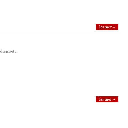
les mer »
dtemaet ...
les mer »