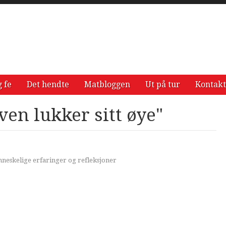
g fe
Det hendte
Matbloggen
Ut på tur
Kontakt
ven lukker sitt øye"
neskelige erfaringer og refleksjoner