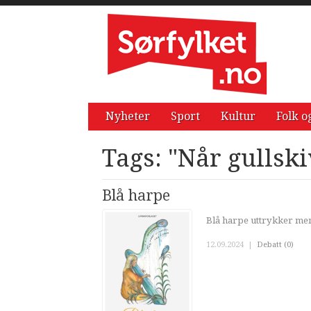
Nyheter
Sport
Kultur
Folk o
Tags: "Når gullski
Blå harpe
Blå harpe uttrykker men
12.09.2024
|
Debatt (0)