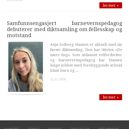
les mer »
Samfunnsengasjert barnevernspedagog
debuterer med diktsamling om fellesskap og
motstand
Anja Solberg Hansen er aktuell med sin
første diktsamling. Den har tittelen «De
nære ting». Som utdannet velferdsviter
og barnevernspedagog har Hansen
lenge jobbet med forebyggende arbeid
blant barn og ...
12.11.2024
les mer »
NYHETER
SPORT
KULTUR
FOLK OG FE
DET HENDTE