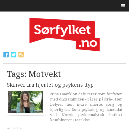
Tags: Motvekt
Skriver fra hjertet og psykens dyp
Nina Haarklou debuterer som forfatter
med diktsamlingen «Tårer på strå». Her
belyser hun indre smerte, sorg og
kjærlighet. Som psykolog og kandidat
ved Norsk psykoanalytisk institutt
kombinerer Haarklou ...
04.12.2024