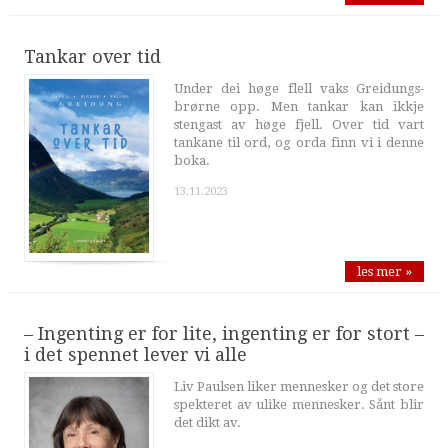
Tankar over tid
Under dei høge flell vaks Greidungs-
brørne opp. Men tankar kan ikkje
stengast av høge fjell. Over tid vart
tankane til ord, og orda finn vi i denne
boka.
13.11.2023
les mer »
– Ingenting er for lite, ingenting er for stort –
i det spennet lever vi alle
Liv Paulsen liker mennesker og det store
spekteret av ulike mennesker. Sånt blir
det dikt av.