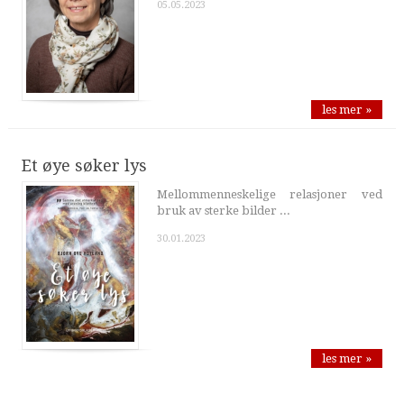
05.05.2023
les mer »
Et øye søker lys
Mellommenneskelige relasjoner ved
bruk av sterke bilder ...
30.01.2023
les mer »