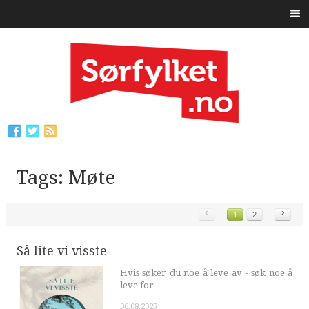
Tags: Møte
‹
›
1
2
Så lite vi visste
Hvis søker du noe å leve av - søk noe å
leve for …
06.08.2025