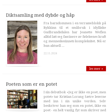
Diktsamling med dybde og håp
Fra barndommen i en terrasseblokk på
Rykkinn til et småbruk i idylliske
Gudbrandsdalen har Jeanette Weflen
alltid latt seg fascinere av følelsenes kraft
og menneskesinnets kompleksitet. Nå er
hun aktuell ...
22.11.2024
les mer »
Poeten som er en potet
I sin debutbok «Jeg er ikke en poet, men
potet» tar Kristian Lorang Sætre leserne
med inn i sin unike verden. Selv
beskriver han seg som en potet, ikke en
poet - en helt vanlig fyr som skriver ned