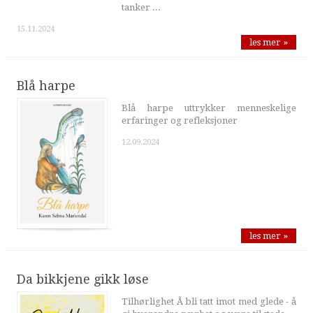
tanker ...
15.11.2024
les mer »
Blå harpe
Blå harpe uttrykker menneskelige
erfaringer og refleksjoner
12.09.2024
les mer »
Da bikkjene gikk løse
Tilhørlighet Å bli tatt imot med glede - å