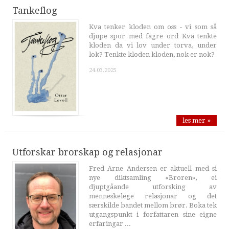
Tankeflog
Kva tenker kloden om oss - vi som så
djupe spor med fagre ord Kva tenkte
kloden da vi lov under torva, under
lok? Tenkte kloden kloden, nok er nok?
24.03.2025
les mer »
Utforskar brorskap og relasjonar
Fred Arne Andersen er aktuell med si
nye diktsamling «Broren», ei
djuptgåande utforsking av
menneskelege relasjonar og det
særskilde bandet mellom brør. Boka tek
utgangspunkt i forfattaren sine eigne
erfaringar ...