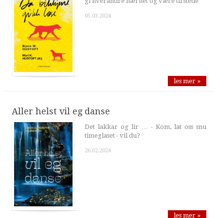
gi hverandre nærhet og være til stede
05.03.2024
les mer »
Aller helst vil eg danse
Det lakkar og lir … - Kom, lat oss snu
timeglaset - vil du?
26.02.2024
les mer »