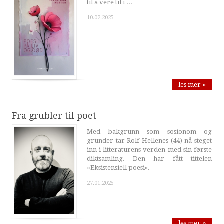
til å vere til i ...
10.02.2025
les mer »
Fra grubler til poet
Med bakgrunn som sosionom og
gründer tar Rolf Hellenes (44) nå steget
inn i litteraturens verden med sin første
diktsamling. Den har fått tittelen
«Eksistensiell poesi».
27.01.2025
les mer »