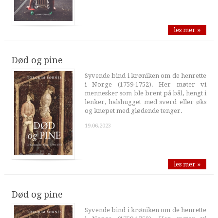
les mer »
Død og pine
Syvende bind i krøniken om de henrette
i Norge (1759-1752). Her møter vi
mennesker som ble brent på bål, hengt i
lenker, halshugget med sverd eller øks
og knepet med glødende tenger.
19.06.2023
les mer »
Død og pine
Syvende bind i krøniken om de henrette