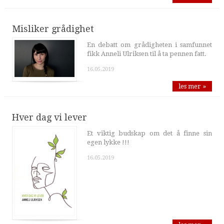
Misliker grådighet
En debatt om grådigheten i samfunnet
fikk Anneli Ulriksen til å ta pennen fatt.
16.05.2019
les mer »
Hver dag vi lever
Et viktig budskap om det å finne sin
egen lykke !!!
16.05.2019