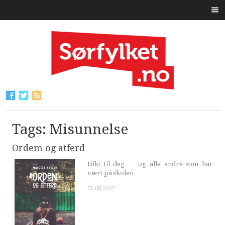
Tags: Misunnelse
Ordem og atferd
Dikt til deg … og alle andre som har
vært på skolen
05.08.2025