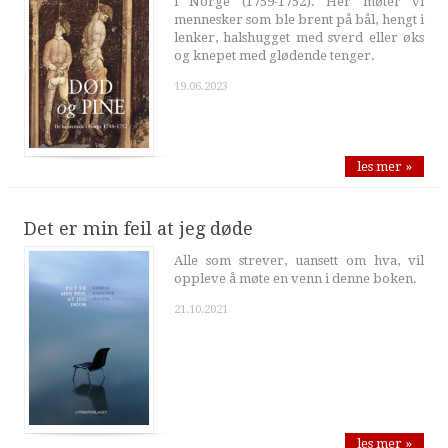
i Norge (1759-1752). Her møter vi
mennesker som ble brent på bål, hengt i
lenker, halshugget med sverd eller øks
og knepet med glødende tenger.
19.06.2023
les mer »
Det er min feil at jeg døde
Alle som strever, uansett om hva, vil
oppleve å møte en venn i denne boken.
21.10.2021
les mer »