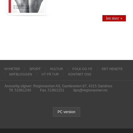
les mer »
NYHETER
SPORT
KULTUR
FOLK OG FE
DET HENDTE
MATBLOGGEN
UT PÅ TUR
KONTAKT OSS
Ansvarlig utgiver: Regionaviser AS, Gamleveien 87, 4315 Sandnes
Tlf. 51961240
Fax. 51961251
tips@regionaviser.no
PC version