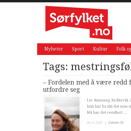
Nyheter
Sport
Kultur
Folk o
Tags: mestringsfø
– Fordelen med å være redd f
utfordre seg
Liv Rønnaug Kråkevik Å
hun har brukt det som mo
Nå har det resultert ...
06.12.2023
|
Debatt (0)