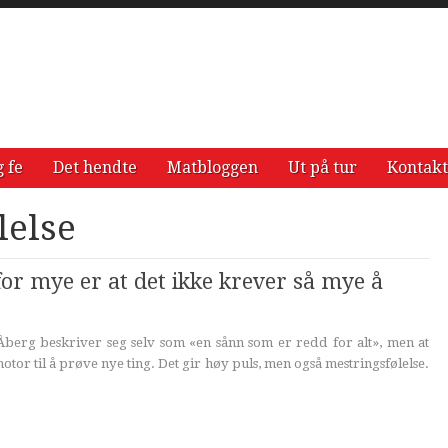
g fe
Det hendte
Matbloggen
Ut på tur
Kontakt
lelse
or mye er at det ikke krever så mye å
berg beskriver seg selv som «en sånn som er redd for alt», men at
tor til å prøve nye ting. Det gir høy puls, men også mestringsfølelse.