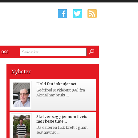
 oss
Nyheter
Hold fast i skrujernet!
Godtfred Myklebust (68) fra
Aksdal har brukt ...
Skriver seg gjennom livets
mørkeste time...
Da datteren fikk kreft og han
selv havnet ...