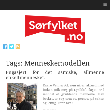
Tags: Menneskemodellen
Engasjert for det samiske, allmenne
enkeltmennesket.
Kaare Vennerød, som nå er aktuell med
boken Joik meg på Lyrikkforlaget, er i
sannhet et grublende menneske. Han
beskriver seg som en person på søken
og leting. Etter hva?