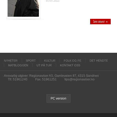
15.03.2021
les mer »
NYHETER
SPORT
KULTUR
FOLK OG FE
DET HENDTE
MATBLOGGEN
UT PÅ TUR
KONTAKT OSS
Ansvarlig utgiver: Regionaviser AS, Gamleveien 87, 4315 Sandnes
Tlf. 51961240
Fax. 51961251
tips@regionaviser.no
PC version