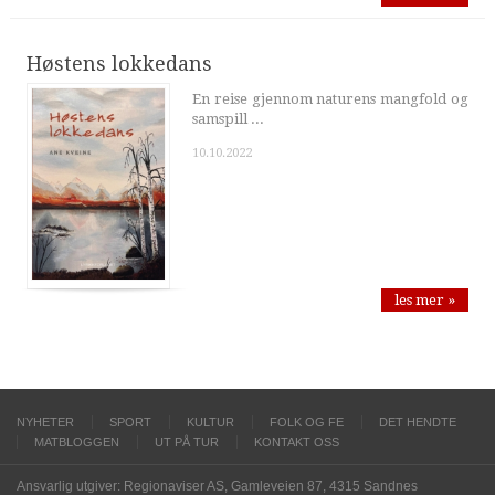
Høstens lokkedans
En reise gjennom naturens mangfold og
samspill ...
10.10.2022
les mer »
NYHETER
SPORT
KULTUR
FOLK OG FE
DET HENDTE
MATBLOGGEN
UT PÅ TUR
KONTAKT OSS
Ansvarlig utgiver: Regionaviser AS, Gamleveien 87, 4315 Sandnes