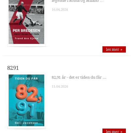
legende i Roma og Milano …
16.04.2024
les mer »
8291
82,91 år - det er tiden du får ...
11.04.2024
les mer »