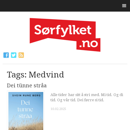
Tags: Medvind
Dei tünne stråa
Alle tider har sitt å stri med. Mi tid. Og di
tid. Og vår tid. Dei førre si tid.
10.02.2025