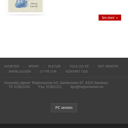
les mer »
NYHETER
SPORT
KULTUR
FOLK OG FE
DET HENDTE
MATBLOGGEN
UT PÅ TUR
KONTAKT OSS
Ansvarlig utgiver: Regionaviser AS, Gamleveien 87, 4315 Sandnes
Tlf. 51961240
Fax. 51961251
tips@regionaviser.no
PC version