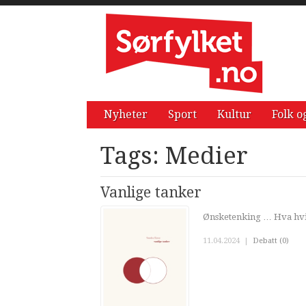
Nyheter
Sport
Kultur
Folk o
Tags: Medier
Vanlige tanker
Ønsketenking … Hva hvis 
11.04.2024
|
Debatt (0)