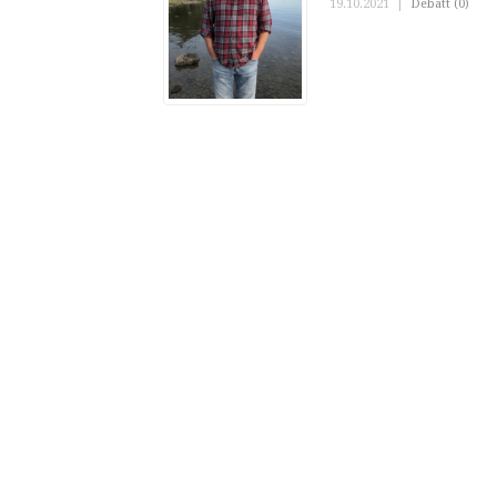
19.10.2021
|
Debatt (0)