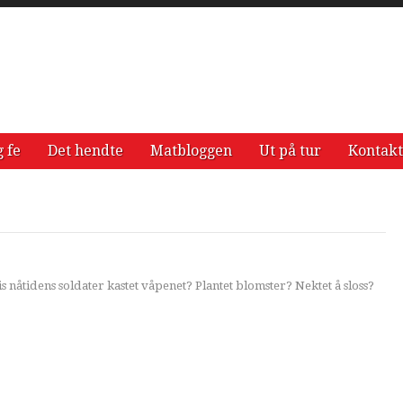
g fe
Det hendte
Matbloggen
Ut på tur
Kontakt
nåtidens soldater kastet våpenet? Plantet blomster? Nektet å sloss?