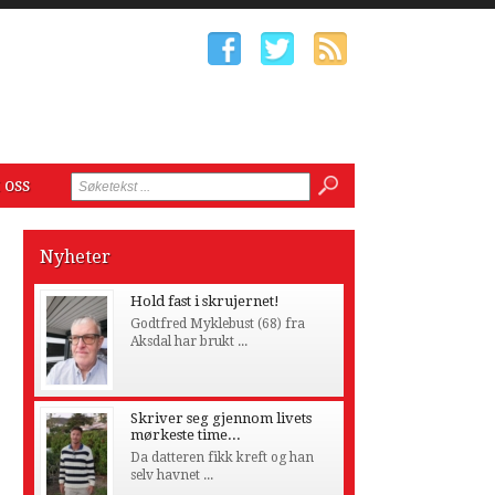
 oss
Nyheter
Hold fast i skrujernet!
Godtfred Myklebust (68) fra
Aksdal har brukt ...
Skriver seg gjennom livets
mørkeste time...
Da datteren fikk kreft og han
selv havnet ...