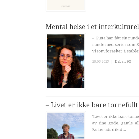
Mental helse i et interkulturel
– Gutta har fått sin r
runde med serier som Sk
vi som forsøker å etabler
29.06.2023
|
Debatt (0)
– Livet er ikke bare tornefullt
‘Livet er ikke bare torne
av sine gode, gamle a
Bulteruds diktd...