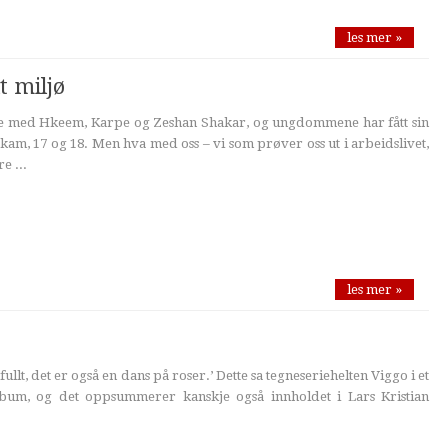
les mer »
t miljø
unde med Hkeem, Karpe og Zeshan Shakar, og ungdommene har fått sin
am, 17 og 18. Men hva med oss – vi som prøver oss ut i arbeidslivet,
e ...
les mer »
fullt, det er også en dans på roser.’ Dette sa tegneseriehelten Viggo i et
lbum, og det oppsummerer kanskje også innholdet i Lars Kristian