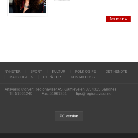
les mer »
NYHETER
SPORT
KULTUR
FOLK OG FE
DET HENDTE
MATBLOGGEN
UT PÅ TUR
KONTAKT OSS
Ansvarlig utgiver: Regionaviser AS, Gamleveien 87, 4315 Sandnes
Tlf. 51961240
Fax. 51961251
tips@regionaviser.no
PC version