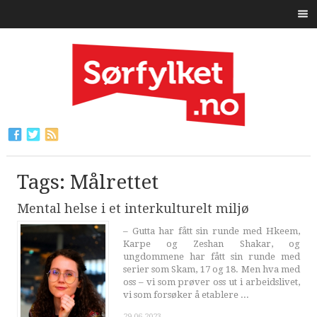
Tags: Målrettet
Mental helse i et interkulturelt miljø
– Gutta har fått sin runde med Hkeem,
Karpe og Zeshan Shakar, og
ungdommene har fått sin runde med
serier som Skam, 17 og 18. Men hva med
oss – vi som prøver oss ut i arbeidslivet,
vi som forsøker å etablere ...
29.06.2023