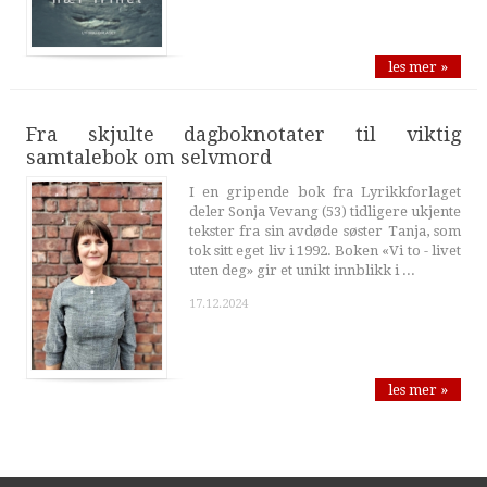
les mer »
Fra skjulte dagboknotater til viktig
samtalebok om selvmord
I en gripende bok fra Lyrikkforlaget
deler Sonja Vevang (53) tidligere ukjente
tekster fra sin avdøde søster Tanja, som
tok sitt eget liv i 1992. Boken «Vi to - livet
uten deg» gir et unikt innblikk i ...
17.12.2024
les mer »