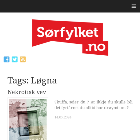
Tags: Løgna
Nekrotisk vev
Skuffa, seier du ? At ikkje du skulle bli
det fyrtårnet du alltid har drøymt om ?
14.05.2024