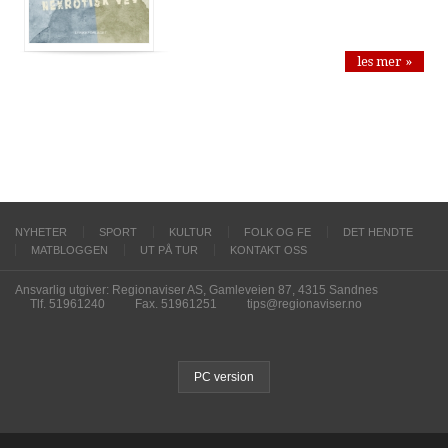
les mer »
NYHETER
SPORT
KULTUR
FOLK OG FE
DET HENDTE
MATBLOGGEN
UT PÅ TUR
KONTAKT OSS
Ansvarlig utgiver: Regionaviser AS, Gamleveien 87, 4315 Sandnes
Tlf. 51961240
Fax. 51961251
tips@regionaviser.no
PC version