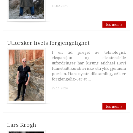
18.02.2025
les mer »
Utforsker livets forgjengelighet
I en tid preget av teknologisk
ekspansjon og eksistensielle
utfordringer har kirurg Michael Hovi
funnet sitt kunstneriske uttrykk gjennom
poesien. Hans nyeste diktsamling, «Alt er
forgjengelig», er et ...
25.11.2024
les mer »
Lars Krogh