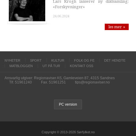
Lars Krogh lanserer ny diktsamling:
«Forskyvninger»
24.06.2024
les mer »
NYHETER
SPORT
KULTUR
FOLK OG FE
DET HENDTE
MATBLOGGEN
UT PÅ TUR
KONTAKT OSS
Ansvarlig utgiver: Regionaviser AS, Gamleveien 87, 4315 Sandnes
Tlf. 51961240
Fax. 51961251
tips@regionaviser.no
PC version
Copyright © 2013-2026 Sørfylket.no