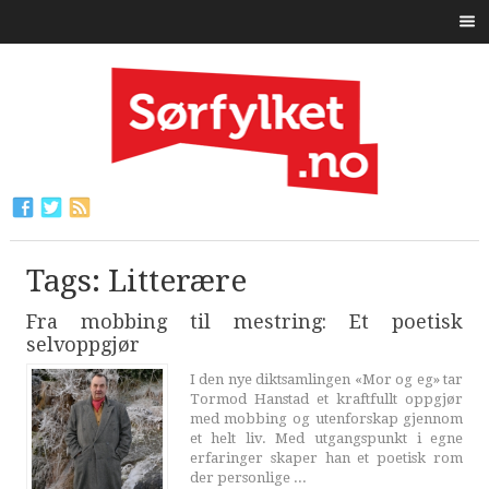
Tags: Litterære
Fra mobbing til mestring: Et poetisk
selvoppgjør
I den nye diktsamlingen «Mor og eg» tar
Tormod Hanstad et kraftfullt oppgjør
med mobbing og utenforskap gjennom
et helt liv. Med utgangspunkt i egne
erfaringer skaper han et poetisk rom
der personlige ...